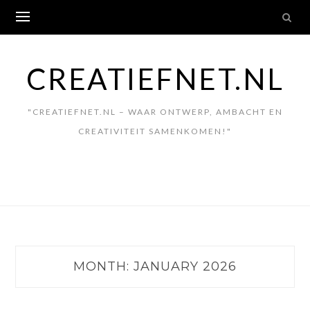
Skip
to
content
CREATIEFNET.NL
"CREATIEFNET.NL – WAAR ONTWERP, AMBACHT EN
CREATIVITEIT SAMENKOMEN!"
MONTH:
JANUARY 2026