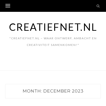
Skip
to
content
CREATIEFNET.NL
"CREATIEFNET.NL – WAAR ONTWERP, AMBACHT EN
CREATIVITEIT SAMENKOMEN!"
MONTH:
DECEMBER 2023