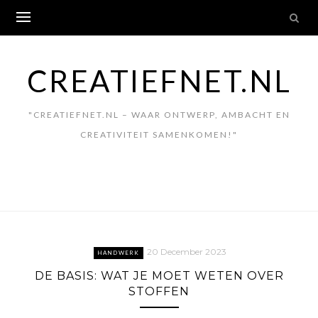
Skip
to
content
CREATIEFNET.NL
"CREATIEFNET.NL – WAAR ONTWERP, AMBACHT EN
CREATIVITEIT SAMENKOMEN!"
20 December 2023
HANDWERK
DE BASIS: WAT JE MOET WETEN OVER
STOFFEN