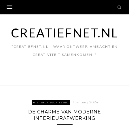
Skip
to
content
CREATIEFNET.NL
"CREATIEFNET.NL – WAAR ONTWERP, AMBACHT EN
CREATIVITEIT SAMENKOMEN!"
11 January 2024
NIET GECATEGORISEERD
DE CHARME VAN MODERNE
INTERIEURAFWERKING