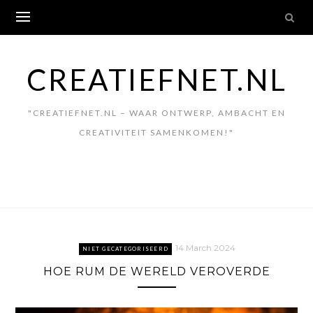
Skip
to
content
CREATIEFNET.NL
"CREATIEFNET.NL – WAAR ONTWERP, AMBACHT EN
CREATIVITEIT SAMENKOMEN!"
14 March 2024
NIET GECATEGORISEERD
HOE RUM DE WERELD VEROVERDE