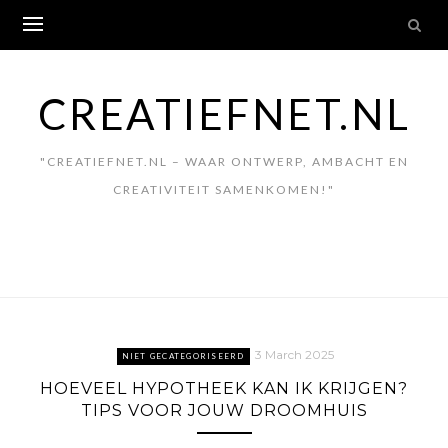
Skip
to
content
CREATIEFNET.NL
"CREATIEFNET.NL – WAAR ONTWERP, AMBACHT EN
CREATIVITEIT SAMENKOMEN!"
3 March 2025
NIET GECATEGORISEERD
HOEVEEL HYPOTHEEK KAN IK KRIJGEN?
TIPS VOOR JOUW DROOMHUIS