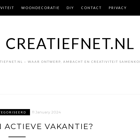
VITEIT
WOONDECORATIE
DIY
CONTACT
PRIVACY
CREATIEFNET.NL
TIEFNET.NL – WAAR ONTWERP, AMBACHT EN CREATIVITEIT SAMENK
11 January 2024
TEGORISEERD
 ACTIEVE VAKANTIE?