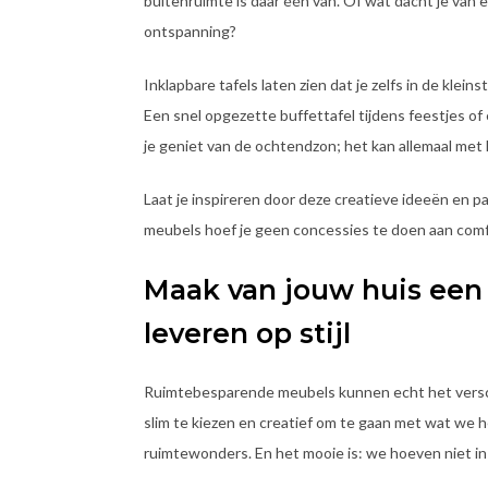
buitenruimte is daar één van. Of wat dacht je van 
ontspanning?
Inklapbare tafels laten zien dat je zelfs in de klei
Een snel opgezette buffettafel tijdens feestjes of 
je geniet van de ochtendzon; het kan allemaal met h
Laat je inspireren door deze creatieve ideeën en p
meubels hoef je geen concessies te doen aan comfort 
Maak van jouw huis een
leveren op stijl
Ruimtebesparende meubels kunnen echt het versch
slim te kiezen en creatief om te gaan met wat we
ruimtewonders. En het mooie is: we hoeven niet in t