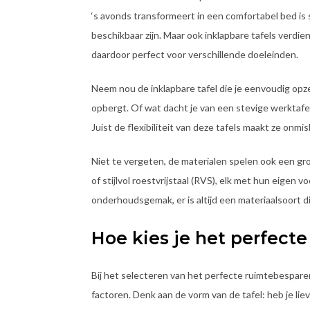
‘s avonds transformeert in een comfortabel bed is
beschikbaar zijn. Maar ook inklapbare tafels verdie
daardoor perfect voor verschillende doeleinden.
Neem nou de inklapbare tafel die je eenvoudig opz
opbergt. Of wat dacht je van een stevige werktafe
Juist de flexibiliteit van deze tafels maakt ze onmis
Niet te vergeten, de materialen spelen ook een grot
of stijlvol roestvrijstaal (RVS), elk met hun eigen 
onderhoudsgemak, er is altijd een materiaalsoort di
Hoe kies je het perfec
Bij het selecteren van het perfecte ruimtebespare
factoren. Denk aan de vorm van de tafel: heb je lie