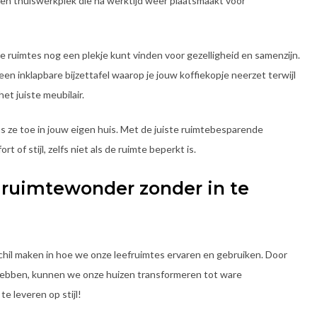
een thuiswerkplek die na werktijd weer plaatsmaakt voor
nste ruimtes nog een plekje kunt vinden voor gezelligheid en samenzijn.
een inklapbare bijzettafel waarop je jouw koffiekopje neerzet terwijl
et juiste meubilair.
as ze toe in jouw eigen huis. Met de juiste ruimtebesparende
of stijl, zelfs niet als de ruimte beperkt is.
 ruimtewonder zonder in te
il maken in hoe we onze leefruimtes ervaren en gebruiken. Door
 hebben, kunnen we onze huizen transformeren tot ware
e leveren op stijl!