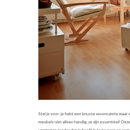
Stel je voor: je hebt een knusse woonruimte waar e
meubels niet alleen handig, ze zijn essentieel! Dez
vergroten zonder dat je hoeft in te leveren op comf