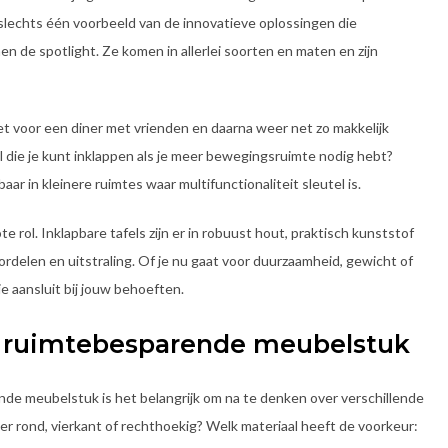
 slechts één voorbeeld van de innovatieve oplossingen die
nen de spotlight. Ze komen in allerlei soorten en maten en zijn
et voor een diner met vrienden en daarna weer net zo makkelijk
l die je kunt inklappen als je meer bewegingsruimte nodig hebt?
baar in kleinere ruimtes waar multifunctionaliteit sleutel is.
e rol. Inklapbare tafels zijn er in robuust hout, praktisch kunststof
voordelen en uitstraling. Of je nu gaat voor duurzaamheid, gewicht of
e aansluit bij jouw behoeften.
te ruimtebesparende meubelstuk
nde meubelstuk is het belangrijk om na te denken over verschillende
ver rond, vierkant of rechthoekig? Welk materiaal heeft de voorkeur: