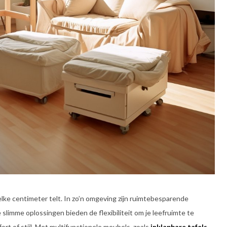
lke centimeter telt. In zo’n omgeving zijn ruimtebesparende
e slimme oplossingen bieden de flexibiliteit om je leefruimte te
ort of stijl. Met multifunctionele meubels, zoals
inklapbare tafels
,