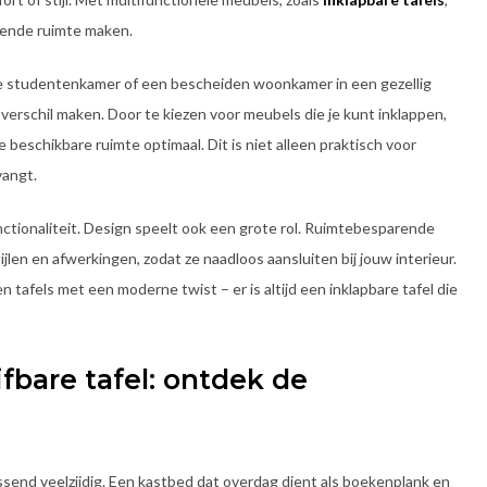
gende ruimte maken.
te studentenkamer of een bescheiden woonkamer in een gezellig
verschil maken. Door te kiezen voor meubels die je kunt inklappen,
 beschikbare ruimte optimaal. Dit is niet alleen praktisch voor
vangt.
nctionaliteit. Design speelt ook een grote rol. Ruimtebesparende
tijlen en afwerkingen, zodat ze naadloos aansluiten bij jouw interieur.
tafels met een moderne twist – er is altijd een inklapbare tafel die
fbare tafel: ontdek de
send veelzijdig. Een kastbed dat overdag dient als boekenplank en