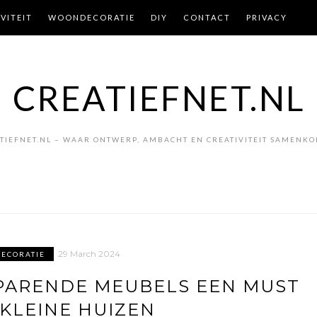
VITEIT
WOONDECORATIE
DIY
CONTACT
PRIVACY
CREATIEFNET.NL
TIEFNET.NL – WAAR ONTWERP, AMBACHT EN CREATIVITEIT SAMENK
29 March 2024
ECORATIE
ARENDE MEUBELS EEN MUST
 KLEINE HUIZEN