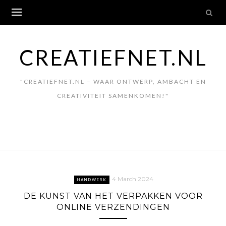
Skip
to
content
CREATIEFNET.NL
"CREATIEFNET.NL – WAAR ONTWERP, AMBACHT EN
CREATIVITEIT SAMENKOMEN!"
4 March 2024
HANDWERK
DE KUNST VAN HET VERPAKKEN VOOR
ONLINE VERZENDINGEN