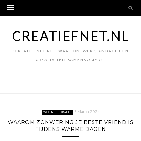
Skip
to
content
CREATIEFNET.NL
"CREATIEFNET.NL – WAAR ONTWERP, AMBACHT EN
CREATIVITEIT SAMENKOMEN!"
6 March 2024
WOONDECORATIE
WAAROM ZONWERING JE BESTE VRIEND IS
TIJDENS WARME DAGEN