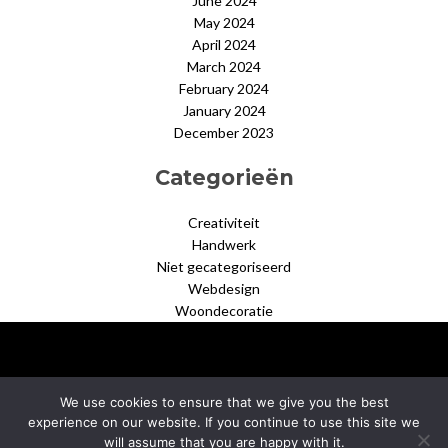
June 2024
May 2024
April 2024
March 2024
February 2024
January 2024
December 2023
Categorieën
Creativiteit
Handwerk
Niet gecategoriseerd
Webdesign
Woondecoratie
We use cookies to ensure that we give you the best
experience on our website. If you continue to use this site we
© 2026 creatiefnet.nl
–
Black Theme by
ZThemes Studio
will assume that you are happy with it.