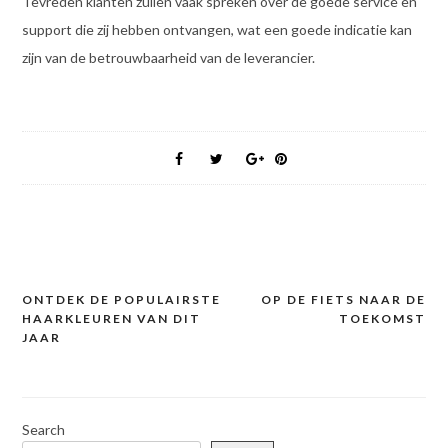
Tevreden klanten zullen vaak spreken over de goede service en
support die zij hebben ontvangen, wat een goede indicatie kan
zijn van de betrouwbaarheid van de leverancier.
ONTDEK DE POPULAIRSTE
OP DE FIETS NAAR DE
Post
HAARKLEUREN VAN DIT
TOEKOMST
navigation
JAAR
Search