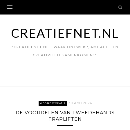
Skip
to
content
CREATIEFNET.NL
"CREATIEFNET.NL – WAAR ONTWERP, AMBACHT EN
CREATIVITEIT SAMENKOMEN!"
30 April 2024
WOONDECORATIE
DE VOORDELEN VAN TWEEDEHANDS
TRAPLIFTEN