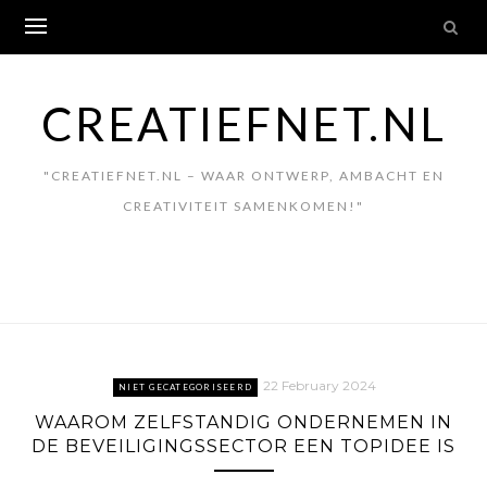
Skip
to
content
CREATIEFNET.NL
"CREATIEFNET.NL – WAAR ONTWERP, AMBACHT EN
CREATIVITEIT SAMENKOMEN!"
22 February 2024
NIET GECATEGORISEERD
WAAROM ZELFSTANDIG ONDERNEMEN IN
DE BEVEILIGINGSSECTOR EEN TOPIDEE IS