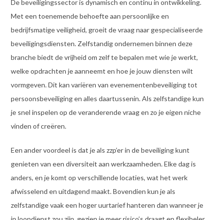
De beveiligingssector is dynamisch en continu in ontwikkeling.
Met een toenemende behoefte aan persoonlijke en
bedrijfsmatige veiligheid, groeit de vraag naar gespecialiseerde
beveiligingsdiensten. Zelfstandig ondernemen binnen deze
branche biedt de vrijheid om zelf te bepalen met wie je werkt,
welke opdrachten je aanneemt en hoe je jouw diensten wilt
vormgeven. Dit kan variëren van evenementenbeveiliging tot
persoonsbeveiliging en alles daartussenin. Als zelfstandige kun
je snel inspelen op de veranderende vraag en zo je eigen niche
vinden of creëren.
Een ander voordeel is dat je als zzp’er in de beveiliging kunt
genieten van een diversiteit aan werkzaamheden. Elke dag is
anders, en je komt op verschillende locaties, wat het werk
afwisselend en uitdagend maakt. Bovendien kun je als
zelfstandige vaak een hoger uurtarief hanteren dan wanneer je
in loondienst zou zijn, gezien je meer risico’s draagt en flexibeler